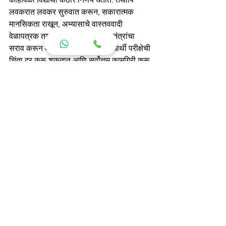
लवकरात लवकर सुरुवात करून, सकारात्मक 
मानसिकता राखून, अभ्यासाचे वास्तववादी 
वेळापत्रक तयार करून, विश्रांतीच्या तंत्रांचा 
सराव करून आणि पाठिंबा मिळवून, विद्यार्थी परीक्षेची 
चिंता दूर करू शकतात आणि सर्वोत्तम कामगिरी करू 
शकतात. या आव्हानांना तोंड देण्यासाठी ते एकटे 
नाहीत आणि त्यांना यशस्वी होण्यासाठी योग्य ती 
मदत उपलब्ध आहे.
विद्यासरिता अकॅडेमी पुणे येथे, आम्ही 