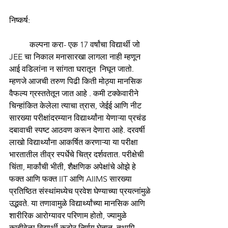
निष्कर्ष:
कल्पना करा- एक 17 वर्षांचा विद्यार्थी जो 
JEE चा निकाल मनासारखा लागला नाही म्हणून 
आई वडिलांना न सांगता घरातून  निघून जातो. 
म्हणजे आजची तरुण पिढी किती मोठ्या मानसिक 
वैफल्य ग्रस्ततेतून जात आहे . कमी टक्केवारीने 
चिन्हांकित केलेला त्याचा त्रास, जेईई आणि नीट 
सारख्या परीक्षांदरम्यान विद्यार्थ्यांना येणाऱ्या प्रचंड 
दबावाची स्पष्ट आठवण करून देणारा आहे. दरवर्षी 
लाखो विद्यार्थ्यांना आकर्षित करणाऱ्या या परीक्षा 
भारतातील तीव्र स्पर्धेचे चित्र दर्शवतात. परीक्षेची 
चिंता, मार्कांची भीती, शैक्षणिक अपेक्षांचे ओझे हे 
फक्त आणि फक्त IIT आणि AIIMS सारख्या 
प्रतिष्ठित संस्थांमध्येच प्रवेश घेण्याच्या प्रयत्नांमुळे 
उद्भवते. या तणावामुळे विद्यार्थ्यांच्या मानसिक आणि 
शारीरिक आरोग्यावर परिणाम होतो, ज्यामुळे 
काहीवेळा विद्यार्थी कठोर निर्णय घेतात. तथापि 